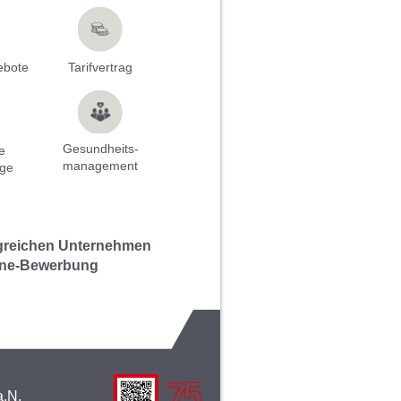
ebote
Tarifvertrag
Gesundheits-
e
management
rge
lgreichen Unternehmen
line-Bewerbung
a.N.