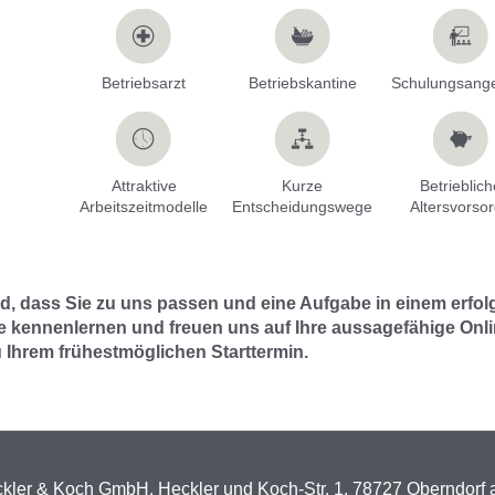
Betriebsarzt
Betriebskantine
Schulungsang
Attraktive
Kurze
Betrieblich
Arbeitszeitmodelle
Entscheidungswege
Altersvorso
d, dass Sie zu uns passen und eine Aufgabe in einem erfo
e kennenlernen und freuen uns auf Ihre aussagefähige On
 Ihrem frühestmöglichen Starttermin.
kler & Koch GmbH, Heckler und Koch-Str. 1, 78727 Oberndorf 